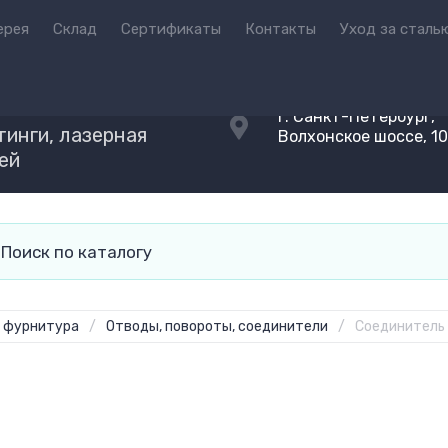
ерея
Склад
Сертификаты
Контакты
Уход за сталь
Й
г. Санкт-Петербург,
инги, лазерная
Волхонское шоссе, 1
ней
, фурнитура
/
Отводы, повороты, соединители
/
Соединитель 