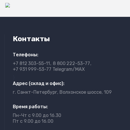
Контакты
Телефоны:
+7 812
303-55-11
8 800
222-53-77
+7 931
999-53-77 Telegram/MAX
}
Адрес (склад и офис):
г. Санкт-Петербург, Волхонское шоссе, 109
Время работы:
Пн-Чт с 9.00 до 16.30
Пт с 9.00 до 16.00