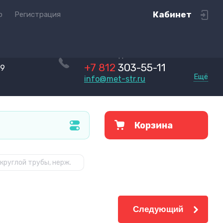
Кабинет
ю
Регистрация
Пн-Чт с 9.00 до 16.30
Пт с 9.00 до 16.00
+7 812
303-55-11
09
Ещё
info@met-str.ru
Корзина
круглой трубы, нерж.
Следующий