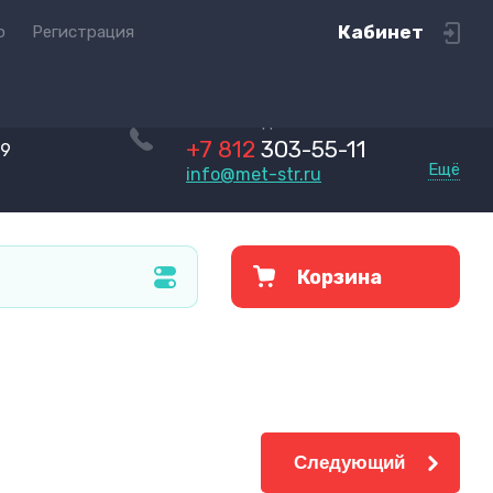
Кабинет
ю
Регистрация
Пн-Чт с 9.00 до 16.30
Пт с 9.00 до 16.00
+7 812
303-55-11
09
Ещё
info@met-str.ru
Корзина
Следующий