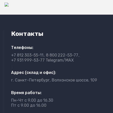
Контакты
Телефоны:
+7 812
303-55-11
8 800
222-53-77
+7 931
999-53-77 Telegram/MAX
}
Адрес (склад и офис):
г. Санкт-Петербург, Волхонское шоссе, 109
Время работы:
Пн-Чт с 9.00 до 16.30
Пт с 9.00 до 16.00