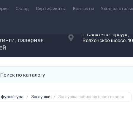
ерея
Склад
Сертификаты
Контакты
Уход за сталь
Й
г. Санкт-Петербург,
инги, лазерная
Волхонское шоссе, 1
ней
, фурнитура
/
Заглушки
/
Заглушка забивная пластиковая